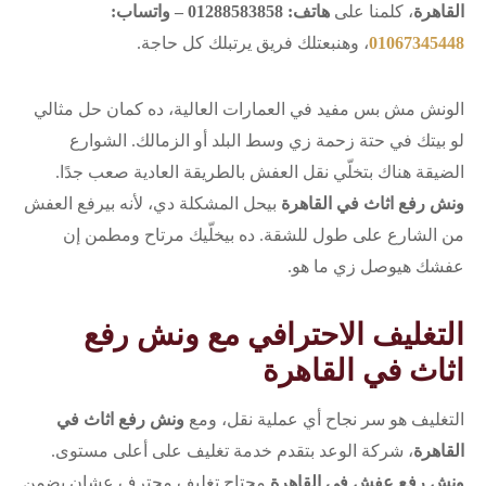
القاهرة
، كلمنا على
هاتف: 01288583858 – واتساب:
01067345448
، وهنبعتلك فريق يرتبلك كل حاجة.
الونش مش بس مفيد في العمارات العالية، ده كمان حل مثالي
لو بيتك في حتة زحمة زي وسط البلد أو الزمالك. الشوارع
الضيقة هناك بتخلّي نقل العفش بالطريقة العادية صعب جدًا.
ونش رفع اثاث في القاهرة
بيحل المشكلة دي، لأنه بيرفع العفش
من الشارع على طول للشقة. ده بيخلّيك مرتاح ومطمن إن
عفشك هيوصل زي ما هو.
التغليف الاحترافي مع ونش رفع
اثاث في القاهرة
التغليف هو سر نجاح أي عملية نقل، ومع
ونش رفع اثاث في
القاهرة
، شركة الوعد بتقدم خدمة تغليف على أعلى مستوى.
ونش رفع عفش في القاهرة
محتاج تغليف محترف عشان يضمن