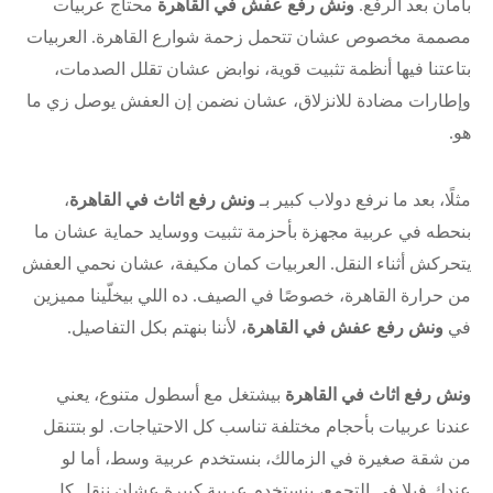
بأمان بعد الرفع.
ونش رفع عفش في القاهرة
محتاج عربيات
مصممة مخصوص عشان تتحمل زحمة شوارع القاهرة. العربيات
بتاعتنا فيها أنظمة تثبيت قوية، نوابض عشان تقلل الصدمات،
وإطارات مضادة للانزلاق، عشان نضمن إن العفش يوصل زي ما
هو.
مثلًا، بعد ما نرفع دولاب كبير بـ
ونش رفع اثاث في القاهرة
،
بنحطه في عربية مجهزة بأحزمة تثبيت ووسايد حماية عشان ما
يتحركش أثناء النقل. العربيات كمان مكيفة، عشان نحمي العفش
من حرارة القاهرة، خصوصًا في الصيف. ده اللي بيخلّينا مميزين
في
ونش رفع عفش في القاهرة
، لأننا بنهتم بكل التفاصيل.
ونش رفع اثاث في القاهرة
بيشتغل مع أسطول متنوع، يعني
عندنا عربيات بأحجام مختلفة تناسب كل الاحتياجات. لو بتتنقل
من شقة صغيرة في الزمالك، بنستخدم عربية وسط، أما لو
عندك فيلا في التجمع، بنستخدم عربية كبيرة عشان ننقل كل