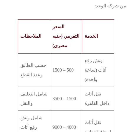
من شركة الوعد:
السعر
الخدمة
التقريبي (جنيه
الملاحظات
مصري)
ونش رفع
حسب الطابق
أثاث (ساعة
500 – 1500
وعدد القطع
واحدة)
نقل أثاث
شامل التغليف
1500 – 3500
داخل القاهرة
والنقل
شامل ونش
نقل أثاث
4000 – 9000
رفع أثاث
لمحافظة تانية