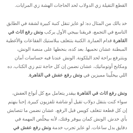
القطع التقيلة زي الدولاب لحد الحاجات الهشة زي المرايات.
خد بالك من المثال ده: لو عايز تنقل كنبة كبيرة لشقة في الطابق
التاسع في التجمع، فريقنا بييجي الأول يركب
ونش رفع اثاث في
القاهرة
قدام العمارة. الكنبة بتتغلف ببلاستيك الفقاعات والأغطية
المبطنة عشان نحميها. بعد كده، بنحطها على منصة الونش،
وبتترفع براحة لحد البلكونة. الونش عندنا فيه حساسات أمان
ومكابح أوتوماتيك، عشان نضمن إن كل حاجة تتم زي الكتاب. ده
اللي بيخلّينا مميزين في
ونش رفع عفش في القاهرة
.
ونش رفع اثاث في القاهرة
بيقدر يتعامل مع كل أنواع العفش،
سواء كنت بتنقل دولاب تقيل أو شاشة تلفزيون كبيرة. إحنا بنهتم
إن كل قطعة تتغلف كويس قبل الرفع، عشان نضمن ما تتصابش
بأي خدش. الونش كمان بيوفر وقتك، لأنه بيخلّص المهمة في
دقايق بدل ساعات. لو عايز تجرب خدمة
ونش رفع عفش في