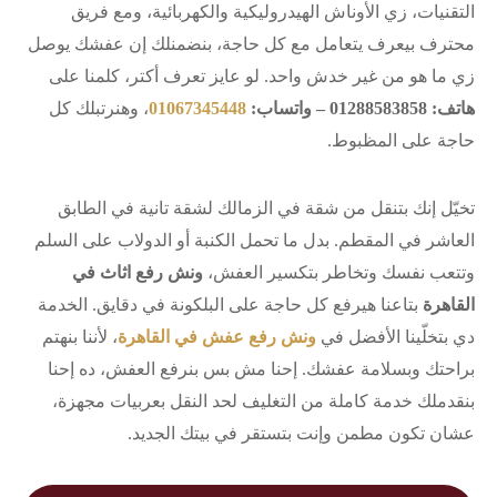
التقنيات، زي الأوناش الهيدروليكية والكهربائية، ومع فريق
محترف بيعرف يتعامل مع كل حاجة، بنضمنلك إن عفشك يوصل
زي ما هو من غير خدش واحد. لو عايز تعرف أكتر، كلمنا على
هاتف: 01288583858 – واتساب:
01067345448
، وهنرتبلك كل
حاجة على المظبوط.
تخيّل إنك بتنقل من شقة في الزمالك لشقة تانية في الطابق
العاشر في المقطم. بدل ما تحمل الكنبة أو الدولاب على السلم
وتتعب نفسك وتخاطر بتكسير العفش،
ونش رفع اثاث في
القاهرة
بتاعنا هيرفع كل حاجة على البلكونة في دقايق. الخدمة
دي بتخلّينا الأفضل في
ونش رفع عفش في القاهرة
، لأننا بنهتم
براحتك وبسلامة عفشك. إحنا مش بس بنرفع العفش، ده إحنا
بنقدملك خدمة كاملة من التغليف لحد النقل بعربيات مجهزة،
عشان تكون مطمن وإنت بتستقر في بيتك الجديد.