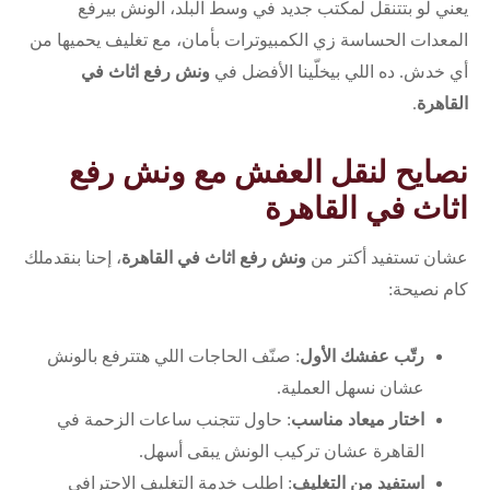
يعني لو بتتنقل لمكتب جديد في وسط البلد، الونش بيرفع
المعدات الحساسة زي الكمبيوترات بأمان، مع تغليف يحميها من
أي خدش. ده اللي بيخلّينا الأفضل في
ونش رفع اثاث في
القاهرة
.
نصايح لنقل العفش مع ونش رفع
اثاث في القاهرة
عشان تستفيد أكتر من
ونش رفع اثاث في القاهرة
، إحنا بنقدملك
كام نصيحة:
رتّب عفشك الأول
: صنّف الحاجات اللي هتترفع بالونش
عشان نسهل العملية.
اختار ميعاد مناسب
: حاول تتجنب ساعات الزحمة في
القاهرة عشان تركيب الونش يبقى أسهل.
استفيد من التغليف
: اطلب خدمة التغليف الاحترافي