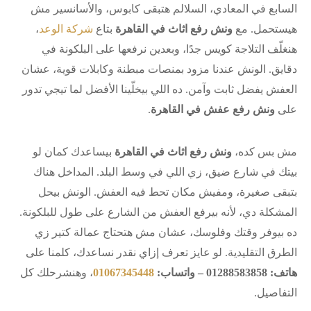
السابع في المعادي، السلالم هتبقى كابوس، والأسانسير مش
هيستحمل. مع
ونش رفع اثاث في القاهرة
بتاع
شركة الوعد
،
هنغلّف التلاجة كويس جدًا، وبعدين نرفعها على البلكونة في
دقايق. الونش عندنا مزود بمنصات مبطنة وكابلات قوية، عشان
العفش يفضل ثابت وآمن. ده اللي بيخلّينا الأفضل لما تيجي تدور
على
ونش رفع عفش في القاهرة
.
مش بس كده،
ونش رفع اثاث في القاهرة
بيساعدك كمان لو
بيتك في شارع ضيق، زي اللي في وسط البلد. المداخل هناك
بتبقى صغيرة، ومفيش مكان تحط فيه العفش. الونش بيحل
المشكلة دي، لأنه بيرفع العفش من الشارع على طول للبلكونة.
ده بيوفر وقتك وفلوسك، عشان مش هتحتاج عمالة كتير زي
الطرق التقليدية. لو عايز تعرف إزاي نقدر نساعدك، كلمنا على
هاتف: 01288583858 – واتساب:
01067345448
، وهنشرحلك كل
التفاصيل.