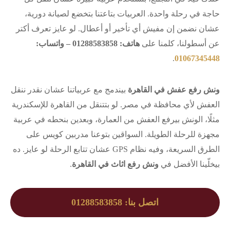
حاجة في رحلة واحدة. العربيات بتاعتنا بتخضع لصيانة دورية،
عشان نضمن إن مفيش أي تأخير أو أعطال. لو عايز تعرف أكتر
عن أسطولنا، كلمنا على
هاتف: 01288583858 – واتساب:
.
01067345448
ونش رفع عفش في القاهرة
بيندمج مع عربياتنا عشان نقدر ننقل
العفش لأي محافظة في مصر. لو بتتنقل من القاهرة للإسكندرية
مثلًا، الونش بيرفع العفش من العمارة، وبعدين بنحطه في عربية
مجهزة للرحلة الطويلة. السواقين بتوعنا مدربين كويس على
الطرق السريعة، وفيه نظام GPS عشان تتابع الرحلة لو عايز. ده
بيخلّينا الأفضل في
ونش رفع اثاث في القاهرة
.
اتصل بنا: 01288583858