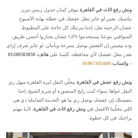
ونش رفع اثاث في القاهرة
بيوفر كمان جدول زمني مرن
يناسبك. يعني لو عايز تنقل عفشك في عطلة نهاية الأسبوع
عشان الزحمة تقل، إحنا بنرتبلك كل حاجة على المظبوط.
السواقين بتوعنا بيستخدموا GPS عشان يختاروا أحسن طريق،
وده بيضمن إن العفش يوصل بسرعة وبأمان. لو عايز تعرف إزاي
نقدر ننقل عفشك لأي محافظة، كلمنا على
هاتف: 01288583858
– واتساب:
01067345448
.
ونش رفع عفش في القاهرة
بيخلّي النقل لبرة القاهرة سهل زي
النقل جواها. سواء كنت رايح المنصورة أو شرم الشيخ، إحنا
بنضمنلك إن عفشك يوصل زي ما هو. الخدمة الشاملة دي هي
اللي بتخلّينا الأفضل في
ونش رفع اثاث في القاهرة
، لأننا بنهتم
براحتك في كل خطوة.