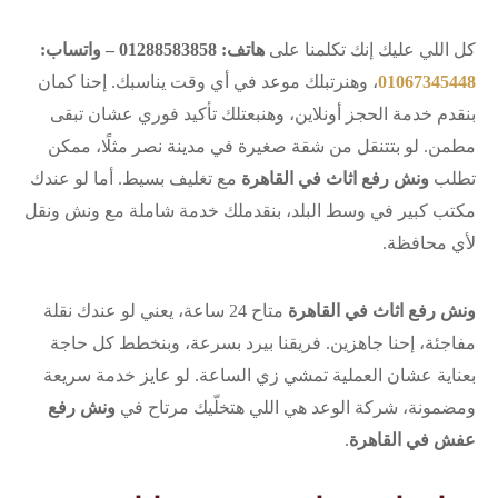
كل اللي عليك إنك تكلمنا على
هاتف: 01288583858 – واتساب:
01067345448
، وهنرتبلك موعد في أي وقت يناسبك. إحنا كمان
بنقدم خدمة الحجز أونلاين، وهنبعتلك تأكيد فوري عشان تبقى
مطمن. لو بتتنقل من شقة صغيرة في مدينة نصر مثلًا، ممكن
تطلب
ونش رفع اثاث في القاهرة
مع تغليف بسيط. أما لو عندك
مكتب كبير في وسط البلد، بنقدملك خدمة شاملة مع ونش ونقل
لأي محافظة.
ونش رفع اثاث في القاهرة
متاح 24 ساعة، يعني لو عندك نقلة
مفاجئة، إحنا جاهزين. فريقنا بيرد بسرعة، وبنخطط كل حاجة
بعناية عشان العملية تمشي زي الساعة. لو عايز خدمة سريعة
ومضمونة، شركة الوعد هي اللي هتخلّيك مرتاح في
ونش رفع
عفش في القاهرة
.