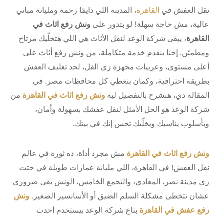
نقل العفش في
القاهرة
، المدينة اللي دايمًا زحمة ومليانة مباني
عالية، مش حاجة سهلة! لو بتدور على
ونش رفع اثاث في
القاهرة
، يبقى شركة الوعد لنقل الأثاث هي اللي هتخلّيك مرتاح
ومطمئن. إحنا بنقدم خدمة متكاملة، من ونش رفع أثاث على
أعلى مستوى، وعربيات مجهزة زي الفل، لحد تغليف العفش
بطريقة احترافية، وكمان بنغطي كل محافظات مصر. في
المقالة دي، هنشرح بالتفصيل ليه
ونش رفع اثاث في القاهرة
من
شركة الوعد هو الحل الأمثل لنقل عفشك بسهولة وأمان،
وبأسلوب يناسبك ويخلّيك تحس إنك في بيتك.
ونش رفع اثاث في القاهرة
مش مجرد أداة، ده ثورة في عالم
نقل العفش! في القاهرة، اللي مليانة عمارات طويلة في حتت
زي مدينة نصر، المعادي، والتجمع الخامس، الونش بقى ضروري
عشان تتخطى مشكلة السلم الضيق أو الأسانسير الصغير.
ونش
رفع عفش في القاهرة
بتاع شركة الوعد بيستخدم أحدث