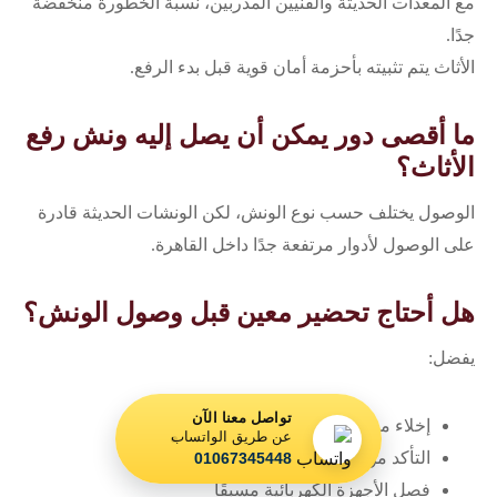
مع المعدات الحديثة والفنيين المدربين، نسبة الخطورة منخفضة
جدًا.
الأثاث يتم تثبيته بأحزمة أمان قوية قبل بدء الرفع.
ما أقصى دور يمكن أن يصل إليه ونش رفع
الأثاث؟
الوصول يختلف حسب نوع الونش، لكن الونشات الحديثة قادرة
على الوصول لأدوار مرتفعة جدًا داخل القاهرة.
هل أحتاج تحضير معين قبل وصول الونش؟
يفضل:
تواصل معنا الآن
إخلاء مساحة أمام العقار
عن طريق الواتساب
التأكد من إمكانية فتح الشباك أو البلكونة
01067345448
فصل الأجهزة الكهربائية مسبقًا