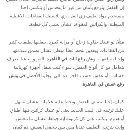
إن العفش يترفع بأمان من غير ما يتخدش أو يتكسر. إحنا
بنستخدم مواد تغليف زي الفل، زي بلاستيك الفقاعات، الأغطية
المبطنة، والكراتين المقواة، عشان نحمي كل قطعة.
مثلًا، لو عندك طاولة زجاج أو مراية كبيرة، بنغلفها بطبقات كتير
من الفقاعات وبعدين بنحط غطا مبطن عشان نضمن سلامتها
وإحنا بنرفعها بـ
ونش رفع اثاث في القاهرة
. الفريق بتاعنا بيعرف
يتعامل مع كل أنواع العفش، سواء كنت بتنقل أجهزة كهربائية
حساسة أو عفش خشب فاخر. ده اللي بيخلّينا الأفضل في
ونش
رفع عفش في القاهرة
.
كمان، إحنا بنصنف العفش ونحط عليه علامات عشان نسهل
عليك ترتيبه في البيت الجديد. يعني لو عندك كراتين فيها أطباق
أو هدوم، بنكتب على كل كرتونة إيه جواها، عشان ما تتعبش
وإنت بترتب. التغليف عندنا مش بس بيحمي العفش، ده كمان