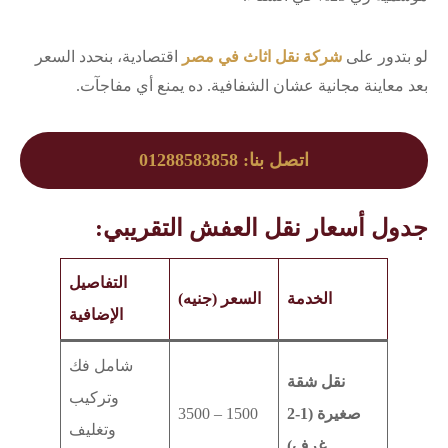
لو بتدور على
شركة نقل اثاث في مصر
اقتصادية، بنحدد السعر
بعد معاينة مجانية عشان الشفافية. ده يمنع أي مفاجآت.
اتصل بنا: 01288583858
جدول أسعار نقل العفش التقريبي:
التفاصيل
الخدمة
السعر (جنيه)
الإضافية
شامل فك
نقل شقة
وتركيب
صغيرة (1-2
1500 – 3500
وتغليف
غرف)