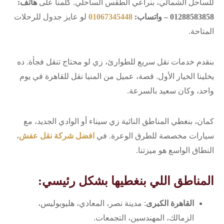
للساحل الشمالي، بنراعي الطقس الساحلي. كلمنا على
هاتف:
01288583858 – واتساب:
01067345448
لو عايز جدول للرحلات
المتاحة.
بنقدم خدمات نقل سريع للطوارئ، زي لو محتاج تنقل فجأة. ده
يخلينا الخيار الأول. قصة، عميل من المنيا نقل للقاهرة في يوم
واحد، وكان سعيد بالسرعة.
كمان، بنغطي المناطق النائية زي سيناء أو الوادي الجديد، مع
سيارات مخصصة للطرق الوعرة. في
افضل شركة نقل عفش
،
النطاق الواسع هو ميزتنا.
المناطق اللي بنغطيها بشكل رئيسي:
القاهرة الكبرى
: مدينة نصر، المعادي، هليوبوليس،
الزمالك، المهندسين، التجمعات.