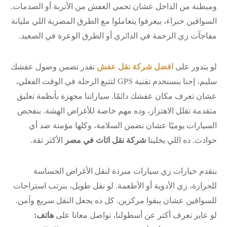
ومبطنة من الداخل عشان تحمي العفش من الأتربة أو الصدمات.
السواقين خبراء، بيعرفوا يتعاملوا مع الطرق المصرية اللي مليانة
مفاجآت زي الزحمة في الدائري أو الطرق الوعرة في الصعيد.
لو بتدور على
افضل شركة نقل عفش
تقدر تضمن وصول عفشك
سليم، إحنا بنستخدم تقنية GPS لتتبع الرحلة في الوقت الفعلي،
عشان تعرف مكان عفشك دائمًا. سياراتنا مجهزة بأنظمة تعليق
متقدمة تقلل الاهتزاز، وده مهم خاصة للأغراض الهشة. بنفحص
السيارات يوميًا عشان نضمن السلامة، وكلها مؤمنة ضد أي
حوادث. ده اللي يخلينا
شركة نقل اثاث في مصر
الأكثر ثقة.
بنقدم خيارات زي سيارات مبردة لنقل الأغراض الحساسة
للحرارة، زي الأدوية أو الأطعمة. لو نقل طويل، بنرتب استراحات
للسواقين عشان يبقوا مركزين. كل ده يجعل النقل سريع وآمن.
لو عايز تعرف أكتر عن أسطولنا، تواصل معانا على
هاتف: