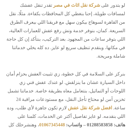
لو بتدور على
شركة نقل اثاث في مصر
تقدر تنقل عفشك
لمسافات طويلة، إحنا بنغطي كل المحافظات بكفاءة. مثلًا، نقل
من القاهرة لسوهاج بيكون سهل مع فريقنا اللي بيعرف الطرق
السريعة. كمان، بنوفر خدمة ونش رفع عفش للعمارات العالية،
اللي بتوفر ساعات من المجهود. بعد التركيب، بنتأكد إن كل حاجة
في مكانها، وبنقدم تنظيف سريع لو عايز. ده كله يخلي خدماتنا
شاملة ومريحة.
بنركز على السلامة في كل خطوة، زي تثبيت العفش بحزام أمان
داخل السيارة عشان ما ينزلقش. لو عندك عفش فني زي
اللوحات أو التماثيل، بنتعامل معاه بطريقة خاصة. خدماتنا تشمل
تخزين آمن لو محتاج تأجل النقل، مع مستودعات مراقبة 24
ساعة.
افضل شركة نقل عفش
لازم تكون جاهزة لأي طلب، وده
اللي بنقدمه. لو عايز تفاصيل أكتر عن الخدمات، كلمنا على
هاتف: 01288583858 – واتساب:
01067345448
، وهنشرحلك كل