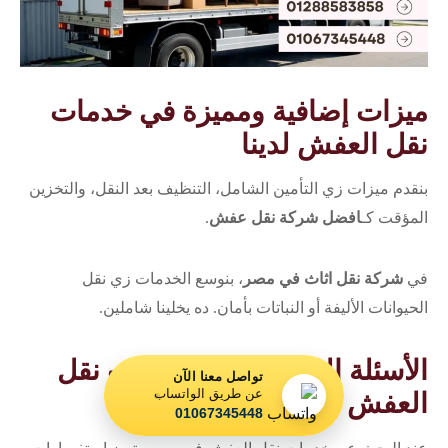
ميزات إضافية ومميزة في خدمات
نقل العفش لدينا
بنقدم ميزات زي التأمين الشامل، التنظيف بعد النقل، والتخزين
المؤقت كـ
افضل شركة نقل عفش
.
في
شركة نقل اثاث في مصر
، بنوسع الخدمات زي نقل
الحيوانات الأليفة أو النباتات بأمان. ده يخلينا شاملين.
الأسئلة الشائعة حول خدمات نقل
تواصل معنا الآن
عن طريق الواتساب
العفش
01067345448