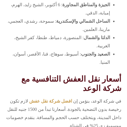
الجيزة والمناطق المجاورة
: 6 أكتوبر، الشيخ زايد، الهرم،
إمبابة، الدقي.
الساحل الشمالي والإسكندرية
: سموحة، رشدي، العجمي،
مارينا، العلمين.
الدلتا والشمال
: المنصورة، دمياط، طنطا، كفر الشيخ،
الغربية.
الصعيد والجنوب
: أسيوط، سوهاج، قنا، الأقصر، أسوان،
المنيا.
أسعار نقل العفش التنافسية مع
شركة الوعد
في شركة الوعد، بنؤمن إن
افضل شركة نقل عفش
لازم تكون
رخيصة بدون التضحية بالجودة. أسعارنا تبدأ من 1500 جنيه للنقل
داخل المدينة، وبتختلف حسب الحجم والمسافة. بنقدم خصومات
موسمية زي 25% في الشتاء.