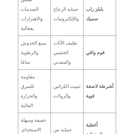
بابلز راب
حماية الزجاج
الصدمات
سميك
والإلكترونيات
والاهتزازات
بفعالية
تغليف الأثاث
يمنع الخدوش
فوم واقي
الخشبي
والرطوبة
والمعدني
تمامًا
مقاومة
أشرطة لاصقة
تثبيت الكراتين
للتمزق
قوية
والرولات
والحرارة
العالية
خفيفة وسهلة
أغطية
حماية من
الاستخدام،