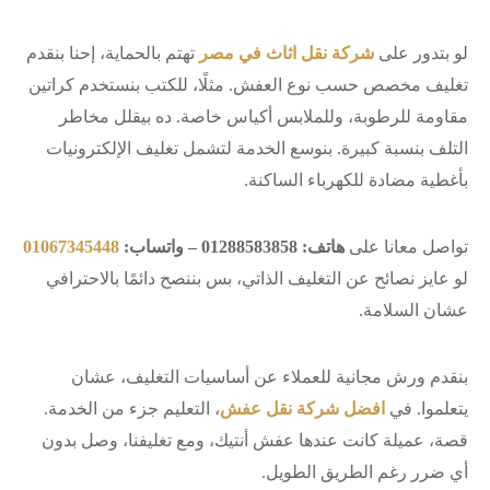
لو بتدور على
شركة نقل اثاث في مصر
تهتم بالحماية، إحنا بنقدم
تغليف مخصص حسب نوع العفش. مثلًا، للكتب بنستخدم كراتين
مقاومة للرطوبة، وللملابس أكياس خاصة. ده بيقلل مخاطر
التلف بنسبة كبيرة. بنوسع الخدمة لتشمل تغليف الإلكترونيات
بأغطية مضادة للكهرباء الساكنة.
تواصل معانا على
هاتف: 01288583858 – واتساب:
01067345448
لو عايز نصائح عن التغليف الذاتي، بس بننصح دائمًا بالاحترافي
عشان السلامة.
بنقدم ورش مجانية للعملاء عن أساسيات التغليف، عشان
يتعلموا. في
افضل شركة نقل عفش
، التعليم جزء من الخدمة.
قصة، عميلة كانت عندها عفش أنتيك، ومع تغليفنا، وصل بدون
أي ضرر رغم الطريق الطويل.