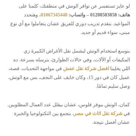
لو عايز تستفسر عن توافر الونش في منطقتك، كلمنا على
هاتف: 01288583858 – واتساب:
01067345448
، وهنحدد
المواعيد. بنقدم تدريب دوري للفريق عشان يتعاملوا مع أي نوع
مبنى، سواء قديم أو جديد.
بنوسع استخدام الونش ليشمل نقل الأغراض الكبيرة زي
المكيفات أو الآلات، وفي حالات الطوارئ، بنرسله بسرعة. ده
اللي يخلينا
افضل شركة نقل عفش
في مواجهة التحديات. قصة،
عميل كان في دور 15، وكان خايف على النجف، بس مع الونش،
وصل سليم تمامًا.
كمان، الونش بيوفر فلوس، عشان بيقلل عدد العمال المطلوبين.
في
شركة نقل اثاث في مصر
، بنجمع بين التكنولوجيا والخبرة
عشان أفضل نتيجة.