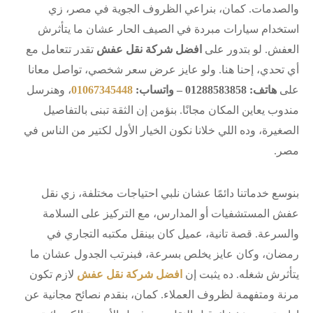
والصدمات. كمان، بنراعي الظروف الجوية في مصر، زي
استخدام سيارات مبردة في الصيف الحار عشان ما يتأثرش
العفش. لو بتدور على
افضل شركة نقل عفش
تقدر تتعامل مع
أي تحدي، إحنا هنا. ولو عايز عرض سعر شخصي، تواصل معانا
على
هاتف: 01288583858 – واتساب:
01067345448
، وهنرسل
مندوب يعاين المكان مجانًا. بنؤمن إن الثقة تبنى بالتفاصيل
الصغيرة، وده اللي خلانا نكون الخيار الأول لكتير من الناس في
مصر.
بنوسع خدماتنا دائمًا عشان نلبي احتياجات مختلفة، زي نقل
عفش المستشفيات أو المدارس، مع التركيز على السلامة
والسرعة. قصة تانية، عميل كان بينقل مكتبه التجاري في
رمضان، وكان عايز يخلص بسرعة، فبنرتب الجدول عشان ما
يتأثرش شغله. ده يثبت إن
افضل شركة نقل عفش
لازم تكون
مرنة ومتفهمة لظروف العملاء. كمان، بنقدم نصائح مجانية عن