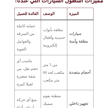
مميزات أسطول السيارات اللي عندنا:
الميزة
الوصف
الفائدة للعميل
حماية كاملة
مغلقة بأبواب
سيارات
من السرقة
حديدية وأقفال
مغلقة وآمنة
والعوامل
إلكترونية
الجوية
تناسب أي
من 5 متر
حجم نقل، من
أحجام متعددة
مكعب لحد 60
شقة صغيرة
متر مكعب
لفيلا كبيرة
مبطنة بفوم
منع أي حركة
تجهيز داخلي
سميك
أو تلف أثناء