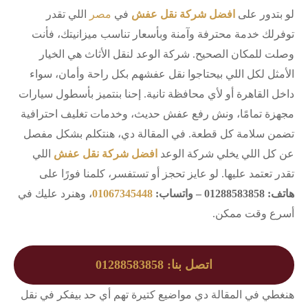
لو بتدور على
افضل شركة نقل عفش
في
مصر
اللي تقدر
توفرلك خدمة محترفة وآمنة وبأسعار تناسب ميزانيتك، فأنت
وصلت للمكان الصحيح. شركة الوعد لنقل الأثاث هي الخيار
الأمثل لكل اللي بيحتاجوا نقل عفشهم بكل راحة وأمان، سواء
داخل القاهرة أو لأي محافظة تانية. إحنا بنتميز بأسطول سيارات
مجهزة تمامًا، ونش رفع عفش حديث، وخدمات تغليف احترافية
تضمن سلامة كل قطعة. في المقالة دي، هنتكلم بشكل مفصل
عن كل اللي يخلي شركة الوعد
افضل شركة نقل عفش
اللي
تقدر تعتمد عليها. لو عايز تحجز أو تستفسر، كلمنا فورًا على
هاتف: 01288583858 – واتساب:
01067345448
، وهنرد عليك في
أسرع وقت ممكن.
اتصل بنا: 01288583858
هنغطي في المقالة دي مواضيع كتيرة تهم أي حد بيفكر في نقل