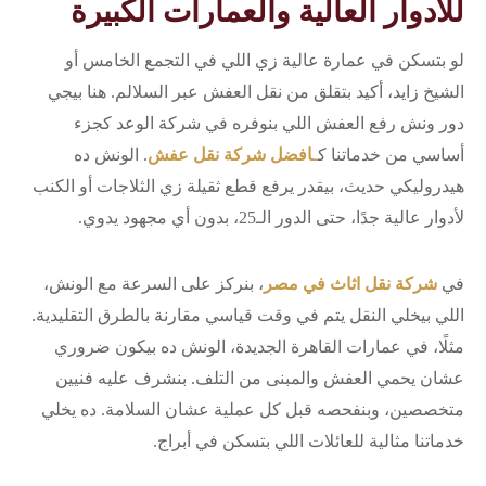
للأدوار العالية والعمارات الكبيرة
لو بتسكن في عمارة عالية زي اللي في التجمع الخامس أو
الشيخ زايد، أكيد بتقلق من نقل العفش عبر السلالم. هنا بيجي
دور ونش رفع العفش اللي بنوفره في شركة الوعد كجزء
أساسي من خدماتنا ك
ـ
افضل شركة نقل عفش
. الونش ده
هيدروليكي حديث، بيقدر يرفع قطع ثقيلة زي الثلاجات أو الكنب
لأدوار عالية جدًا، حتى الدور الـ25، بدون أي مجهود يدوي.
في
شركة نقل اثاث في مصر
، بنركز على السرعة مع الونش،
اللي بيخلي النقل يتم في وقت قياسي مقارنة بالطرق التقليدية.
مثلًا، في عمارات القاهرة الجديدة، الونش ده بيكون ضروري
عشان يحمي العفش والمبنى من التلف. بنشرف عليه فنيين
متخصصين، وبنفحصه قبل كل عملية عشان السلامة. ده يخلي
خدماتنا مثالية للعائلات اللي بتسكن في أبراج.