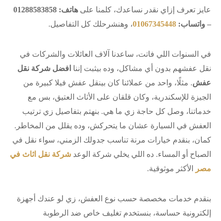
عايز تعرف إزاي نقدر نساعدك، كلمنا على
هاتف: 01288583858
– واتساب:
01067345448
، وهنشرحلك كل التفاصيل.
في السنوات اللي فاتت، ساعدنا آلاف العائلات والشركات في
نقل عفشهم بدون أي مشاكل، وده بيثبت إننا
افضل شركة نقل
عفش
. مثلًا، واحد من عملائنا كان بينقل عفش فيلا كبيرة من
الجيزة للإسكندرية، وكان قلقان على الأثاث العتيق، بس مع
خدماتنا، وصل كل حاجة زي ما هي. بنهتم بتفاصيل زي ترتيب
العفش في السيارة عشان ما يتحركش، وده يقلل من المخاطر.
كمان، بنقدم خيارات مرنة تناسب جدولك الزمني، سواء نقل في
الصباح أو المساء. ده اللي يخلي شركة الوعد
شركة نقل اثاث في
مصر
الأكثر موثوقية.
بنقدم خدمات مخصصة حسب نوع العفش، زي لو عندك أجهزة
إلكترونية حساسة، بنستخدم تغليف خاص ضد الرطوبة