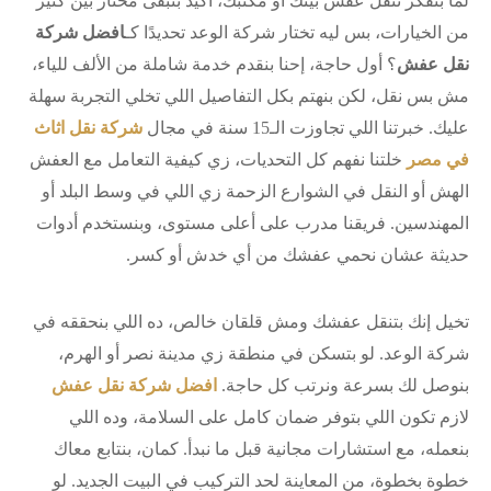
لما بتفكر تنقل عفش بيتك أو مكتبك، أكيد بتبقى محتار بين كتير
من الخيارات، بس ليه تختار شركة الوعد تحديدًا كـ
افضل شركة
نقل عفش
؟ أول حاجة، إحنا بنقدم خدمة شاملة من الألف للياء،
مش بس نقل، لكن بنهتم بكل التفاصيل اللي تخلي التجربة سهلة
عليك. خبرتنا اللي تجاوزت الـ15 سنة في مجال
شركة نقل اثاث
في مصر
خلتنا نفهم كل التحديات، زي كيفية التعامل مع العفش
الهش أو النقل في الشوارع الزحمة زي اللي في وسط البلد أو
المهندسين. فريقنا مدرب على أعلى مستوى، وبنستخدم أدوات
حديثة عشان نحمي عفشك من أي خدش أو كسر.
تخيل إنك بتنقل عفشك ومش قلقان خالص، ده اللي بنحققه في
شركة الوعد. لو بتسكن في منطقة زي مدينة نصر أو الهرم،
بنوصل لك بسرعة ونرتب كل حاجة.
افضل شركة نقل عفش
لازم تكون اللي بتوفر ضمان كامل على السلامة، وده اللي
بنعمله، مع استشارات مجانية قبل ما نبدأ. كمان، بنتابع معاك
خطوة بخطوة، من المعاينة لحد التركيب في البيت الجديد. لو