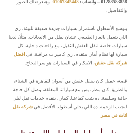
01288583858 – واتساب:
01067345448
، وهنعرضلك الصور
والتفاصيل.
بنوسع الأسطول باستمرار بسيارات جديدة صديقة للبيئة، زي
اللي بتعمل بالغاز الطبيعي عشان نقلل من الانبعاثات. مثلًا، لدينا
سيارات خاصة لنقل العفش الثقيل، مع رافعات داخلية. كل
سيارة لها نظام أمان متقدم، زي كاميرات مراقبة. في
افضل
شركة نقل عفش
، الابتكار في السيارات هو سر النجاح.
قصة، عميل كان بينقل عفش من أسوان للقاهرة في الشتاء،
والطريق كان مطر، بس مع سياراتنا المغلقة، وصل كل حاجة
جافة وسليمة. ده يثبت كفاءتنا. كمان، بنقدم خدمات نقل ليلي
لتجنب الزحمة. ده اللي يخلي أسطولنا الأفضل في
شركة نقل
اثاث في مصر
.