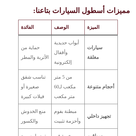
مميزات أسطول السيارات بتاعنا:
الميزة
الوصف
الفائدة
أبواب حديدية
سيارات
حماية من
وأقفال
مغلقة
الأتربة والمطر
إلكترونية
من 5 متر
تناسب شقق
أحجام متنوعة
مكعب لـ60
صغيرة أو
متر مكعب
فيلات كبيرة
مبطنة بفوم
منع الخدوش
تجهيز داخلي
وأحزمة تثبيت
والكسور
سواقين
خبرة في
توصيل سريع