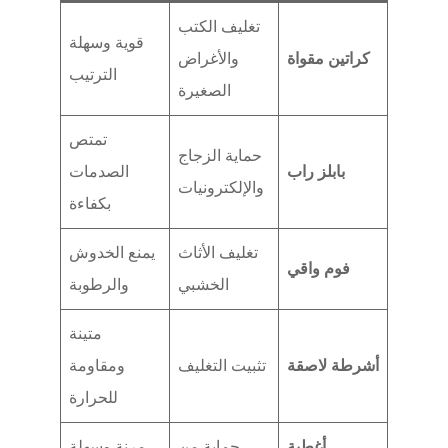
تغليف الكتب
قوية وسهلة
كراتين مقواة
والأغراض
الترتيب
الصغيرة
تمتص
حماية الزجاج
بابلز راب
الصدمات
والإلكترونيات
بكفاءة
تغليف الأثاث
يمنع الخدوش
فوم واقي
الخشبي
والرطوبة
متينة
أشرطة لاصقة
تثبيت التغليف
ومقاومة
للحرارة
أغطية
حماية من
مرنة وسهلة