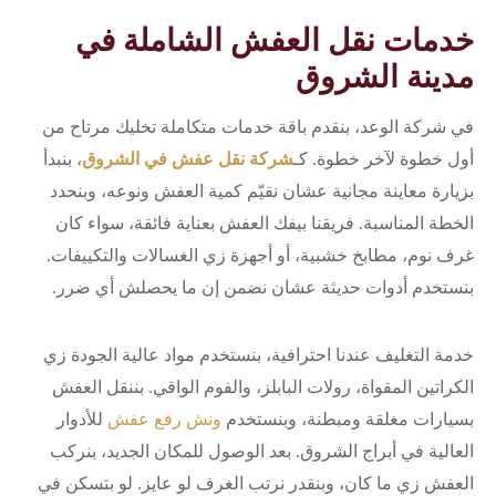
خدمات نقل العفش الشاملة في
مدينة الشروق
في شركة الوعد، بنقدم باقة خدمات متكاملة تخليك مرتاح من
أول خطوة لآخر خطوة. كـ
شركة نقل عفش في الشروق
، بنبدأ
بزيارة معاينة مجانية عشان نقيّم كمية العفش ونوعه، وبنحدد
الخطة المناسبة. فريقنا بيفك العفش بعناية فائقة، سواء كان
غرف نوم، مطابخ خشبية، أو أجهزة زي الغسالات والتكييفات.
بنستخدم أدوات حديثة عشان نضمن إن ما يحصلش أي ضرر.
خدمة التغليف عندنا احترافية، بنستخدم مواد عالية الجودة زي
الكراتين المقواة، رولات البابلز، والفوم الواقي. بننقل العفش
بسيارات مغلقة ومبطنة، وبنستخدم
ونش رفع عفش
للأدوار
العالية في أبراج الشروق. بعد الوصول للمكان الجديد، بنركب
العفش زي ما كان، وبنقدر نرتب الغرف لو عايز. لو بتسكن في