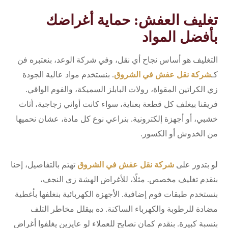
تغليف العفش: حماية أغراضك
بأفضل المواد
التغليف هو أساس نجاح أي نقل، وفي شركة الوعد، بنعتبره فن
كـ
شركة نقل عفش في الشروق
. بنستخدم مواد عالية الجودة
زي الكراتين المقواة، رولات البابلز السميكة، والفوم الواقي.
فريقنا بيغلف كل قطعة بعناية، سواء كانت أواني زجاجية، أثاث
خشبي، أو أجهزة إلكترونية. بنراعي نوع كل مادة، عشان نحميها
من الخدوش أو الكسور.
لو بتدور على
شركة نقل عفش في الشروق
تهتم بالتفاصيل، إحنا
بنقدم تغليف مخصص. مثلًا، للأغراض الهشة زي النجف،
بنستخدم طبقات فوم إضافية. الأجهزة الكهربائية بنغلفها بأغطية
مضادة للرطوبة والكهرباء الساكنة. ده بيقلل مخاطر التلف
بنسبة كبيرة. بنقدم كمان نصايح للعملاء لو عايزين يغلفوا أغراض