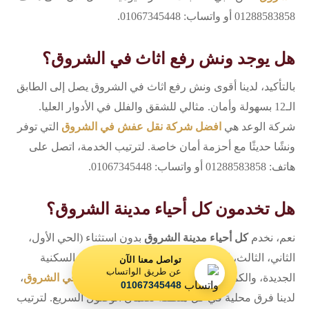
01288583858 أو واتساب: 01067345448.
هل يوجد ونش رفع اثاث في الشروق؟
بالتأكيد، لدينا أقوى ونش رفع اثاث في الشروق يصل إلى الطابق
الـ12 بسهولة وأمان. مثالي للشقق والفلل في الأدوار العليا.
شركة الوعد هي
افضل شركة نقل عفش في الشروق
التي توفر
ونشًا حديثًا مع أحزمة أمان خاصة. لترتيب الخدمة، اتصل على
هاتف: 01288583858 أو واتساب: 01067345448.
هل تخدمون كل أحياء مدينة الشروق؟
نعم، نخدم
كل أحياء مدينة الشروق
بدون استثناء (الحي الأول،
الثاني، الثالث، الرابع، المنطقة الصناعية، المناطق السكنية
تواصل معنا الآن
عن طريق الواتساب
الجديدة، والكمبوندات). كـ
افضل شركة نقل عفش في الشروق
،
01067345448
لدينا فرق محلية في كل منطقة لضمان الوصول السريع. لترتيب