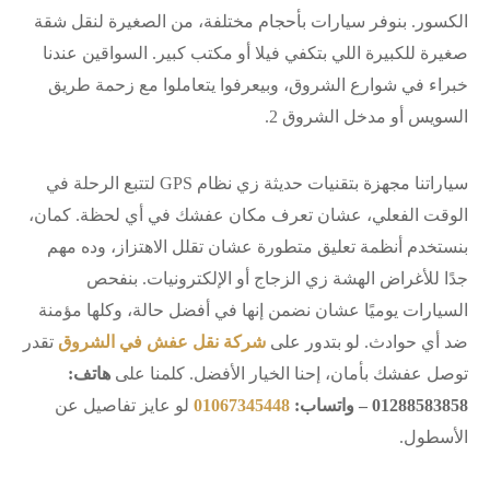
الكسور. بنوفر سيارات بأحجام مختلفة، من الصغيرة لنقل شقة
صغيرة للكبيرة اللي بتكفي فيلا أو مكتب كبير. السواقين عندنا
خبراء في شوارع الشروق، وبيعرفوا يتعاملوا مع زحمة طريق
السويس أو مدخل الشروق 2.
سياراتنا مجهزة بتقنيات حديثة زي نظام GPS لتتبع الرحلة في
الوقت الفعلي، عشان تعرف مكان عفشك في أي لحظة. كمان،
بنستخدم أنظمة تعليق متطورة عشان تقلل الاهتزاز، وده مهم
جدًا للأغراض الهشة زي الزجاج أو الإلكترونيات. بنفحص
السيارات يوميًا عشان نضمن إنها في أفضل حالة، وكلها مؤمنة
ضد أي حوادث. لو بتدور على
شركة نقل عفش في الشروق
تقدر
توصل عفشك بأمان، إحنا الخيار الأفضل. كلمنا على
هاتف:
01288583858 – واتساب:
01067345448
لو عايز تفاصيل عن
الأسطول.