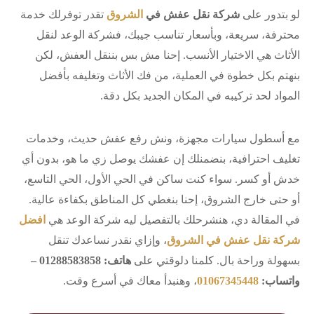
لو بتدور على
شركة نقل عفش في
الشروق
تقدر توفرلك خدمة
محترفة، سريعة، وبأسعار تناسب جيبك، فشركة الوعد لنقل
الأثاث هي الاختيار الأنسب. إحنا مش بس بننقل العفش، لكن
بنهتم بكل خطوة في العملية، من فك الأثاث وتغليفه بأفضل
المواد لحد تركيبه في المكان الجديد بكل دقة.
مع أسطول سيارات مجهزة، ونش رفع عفش حديث، وخدمات
تغليف احترافية، بنضمنلك إن عفشك يوصل زي ما هو، بدون أي
خدش أو كسر. سواء كنت ساكن في الحي الأول، الحي التاسع،
أو حتى خارج الشروق، إحنا بنغطي كل المناطق بكفاءة عالية.
في المقالة دي، هنشرحلك بالتفصيل ليه شركة الوعد هي
افضل
شركة نقل عفش في الشروق
، وإزاي نقدر نساعدك تنقل
بسهولة وراحة بال. كلمنا دلوقتي على
هاتف: 01288583858 –
واتساب:
01067345448
، وهنبدأ معاك في أسرع وقت.