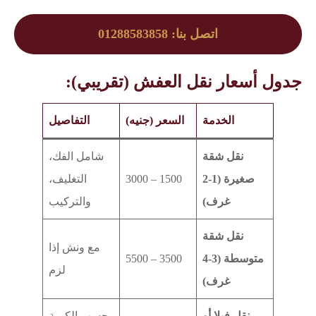
اتصل بنا: 01288583858
جدول أسعار نقل العفش (تقريبي):
الخدمة
السعر (جنيه)
التفاصيل
نقل شقة
شامل الفك،
صغيرة (1-2
1500 – 3000
التغليف،
غرف)
والتركيب
نقل شقة
مع ونش إذا
متوسطة (3-4
3500 – 5500
لزم
غرف)
نقل فيلا أو
حسب الكمية