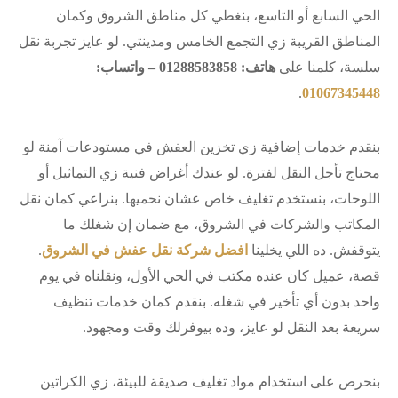
الحي السابع أو التاسع، بنغطي كل مناطق الشروق وكمان
المناطق القريبة زي التجمع الخامس ومدينتي. لو عايز تجربة نقل
سلسة، كلمنا على
هاتف: 01288583858 – واتساب:
.
01067345448
بنقدم خدمات إضافية زي تخزين العفش في مستودعات آمنة لو
محتاج تأجل النقل لفترة. لو عندك أغراض فنية زي التماثيل أو
اللوحات، بنستخدم تغليف خاص عشان نحميها. بنراعي كمان نقل
المكاتب والشركات في الشروق، مع ضمان إن شغلك ما
يتوقفش. ده اللي يخلينا
افضل شركة نقل عفش في الشروق
.
قصة، عميل كان عنده مكتب في الحي الأول، ونقلناه في يوم
واحد بدون أي تأخير في شغله. بنقدم كمان خدمات تنظيف
سريعة بعد النقل لو عايز، وده بيوفرلك وقت ومجهود.
بنحرص على استخدام مواد تغليف صديقة للبيئة، زي الكراتين