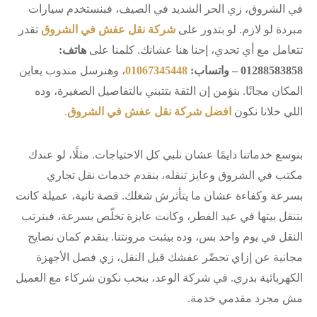
في الشروق، زي الحر الشديد في الصيف، فبنستخدم سيارات
مبردة لو لازم. لو بتدور على
شركة نقل عفش في الشروق
تقدر
تتعامل مع أي تحدي، إحنا هنا عشانك. كلمنا على
هاتف:
01288583858 – واتساب:
01067345448
، وهنرسل مندوب يعاين
المكان مجانًا. بنؤمن إن الثقة بتتبني بالتفاصيل الصغيرة، وده
اللي خلانا نكون
افضل شركة نقل عفش في الشروق
.
بنوسع خدماتنا دايمًا عشان نلبي كل الاحتياجات. مثلًا، لو عندك
مكتب في الشروق وعايز تنقله، بنقدم خدمات نقل تجاري
بسرعة وكفاءة عشان ما يتأثرش شغلك. قصة تانية، عميلة كانت
بتنقل بيتها في عيد الفطر، وكانت عايزة تخلّص بسرعة، فبنرتب
النقل في يوم واحد بس، وده بيثبت مرونتنا. بنقدم كمان نصايح
مجانية عن إزاي تحضّر عفشك قبل النقل، زي فصل الأجهزة
الكهربائية بدري. في شركة الوعد، بنحب نكون شركاء مع العميل
مش مجرد مقدمي خدمة.