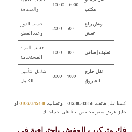
6000 – 10000
مكتب
والمسافة
ونش رفع
حسب الدور
500 – 2000
عفش
وعدد القطع
حسب المواد
تغليف إضافي
300 – 1000
المستخدمة
نقل خارج
شامل التأمين
4000 – 8000
الشروق
الكامل
كلمنا على
هاتف: 01288583858 – واتساب:
01067345448
لو
عايز عرض سعر مخصص بناءً على احتياجاتك.
فك وتركيب العفش باحترافية في