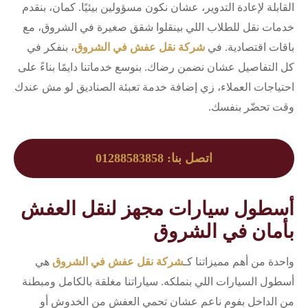
القابلة لإعادة التدوير، عشان نكون مسؤولين بيئيًا. كمان، بنقدم
خدمات نقل للطلاب اللي بينقلوا شقق صغيرة في الشروق، مع
باقات اقتصادية. في
شركة نقل عفش في الشروق
، بنفكر في
كل التفاصيل عشان نضمن رضاك. بنوسع خدماتنا دايمًا بناءً على
احتياجات العملاء، زي إضافة خدمة تعبئة الصناديق لو مش عندك
وقت تحضّر بنفسك.
اتصل بنا: 01288583858
أسطول سيارات مجهز لنقل العفش
بأمان في الشروق
واحدة من أهم مميزاتنا كـ
شركة نقل عفش في الشروق
هي
أسطول السيارات اللي بنملكه. سياراتنا مغلقة بالكامل ومبطنة
من الداخل بفوم ناعم عشان تحمي العفش من الخدوش أو