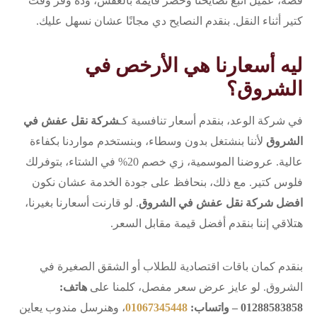
قصة، عميل اتبع نصايحنا وحضّر قايمة بالعفش، وده وفر وقت
كتير أثناء النقل. بنقدم النصايح دي مجانًا عشان نسهل عليك.
ليه أسعارنا هي الأرخص في
الشروق؟
في شركة الوعد، بنقدم أسعار تنافسية كـ
شركة نقل عفش في
الشروق
لأننا بنشتغل بدون وسطاء، وبنستخدم مواردنا بكفاءة
عالية. عروضنا الموسمية، زي خصم 20% في الشتاء، بتوفرلك
فلوس كتير. مع ذلك، بنحافظ على جودة الخدمة عشان نكون
افضل شركة نقل عفش في الشروق
. لو قارنت أسعارنا بغيرنا،
هتلاقي إننا بنقدم أفضل قيمة مقابل السعر.
بنقدم كمان باقات اقتصادية للطلاب أو الشقق الصغيرة في
الشروق. لو عايز عرض سعر مفصل، كلمنا على
هاتف:
01288583858 – واتساب:
01067345448
، وهنرسل مندوب يعاين