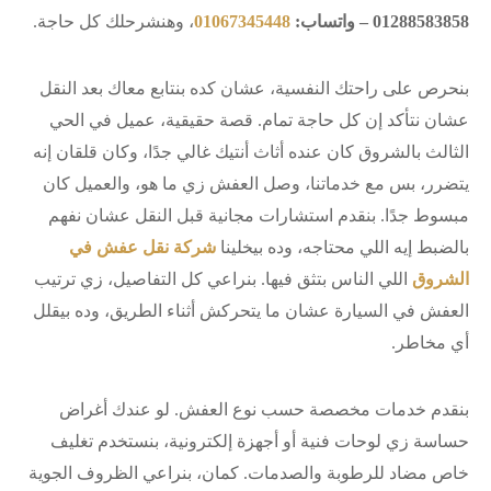
01288583858 – واتساب:
01067345448
، وهنشرحلك كل حاجة.
بنحرص على راحتك النفسية، عشان كده بنتابع معاك بعد النقل
عشان نتأكد إن كل حاجة تمام. قصة حقيقية، عميل في الحي
الثالث بالشروق كان عنده أثاث أنتيك غالي جدًا، وكان قلقان إنه
يتضرر، بس مع خدماتنا، وصل العفش زي ما هو، والعميل كان
مبسوط جدًا. بنقدم استشارات مجانية قبل النقل عشان نفهم
بالضبط إيه اللي محتاجه، وده بيخلينا
شركة نقل عفش في
الشروق
اللي الناس بتثق فيها. بنراعي كل التفاصيل، زي ترتيب
العفش في السيارة عشان ما يتحركش أثناء الطريق، وده بيقلل
أي مخاطر.
بنقدم خدمات مخصصة حسب نوع العفش. لو عندك أغراض
حساسة زي لوحات فنية أو أجهزة إلكترونية، بنستخدم تغليف
خاص مضاد للرطوبة والصدمات. كمان، بنراعي الظروف الجوية