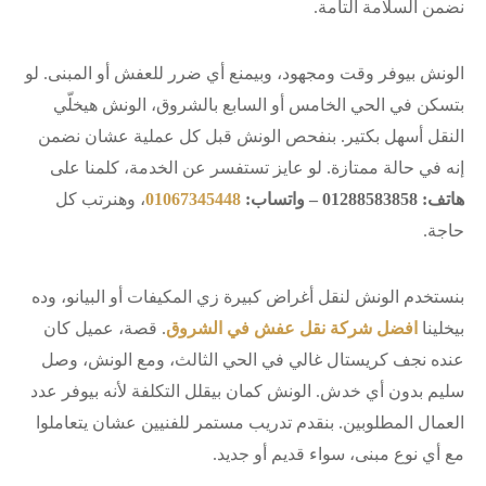
نضمن السلامة التامة.
الونش بيوفر وقت ومجهود، وبيمنع أي ضرر للعفش أو المبنى. لو
بتسكن في الحي الخامس أو السابع بالشروق، الونش هيخلّي
النقل أسهل بكتير. بنفحص الونش قبل كل عملية عشان نضمن
إنه في حالة ممتازة. لو عايز تستفسر عن الخدمة، كلمنا على
هاتف: 01288583858 – واتساب:
01067345448
، وهنرتب كل
حاجة.
بنستخدم الونش لنقل أغراض كبيرة زي المكيفات أو البيانو، وده
بيخلينا
افضل شركة نقل عفش في الشروق
. قصة، عميل كان
عنده نجف كريستال غالي في الحي الثالث، ومع الونش، وصل
سليم بدون أي خدش. الونش كمان بيقلل التكلفة لأنه بيوفر عدد
العمال المطلوبين. بنقدم تدريب مستمر للفنيين عشان يتعاملوا
مع أي نوع مبنى، سواء قديم أو جديد.