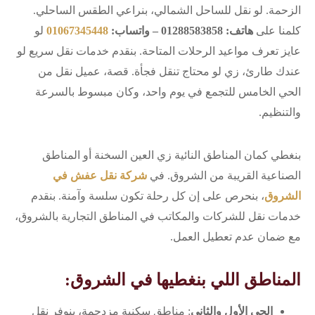
الزحمة. لو نقل للساحل الشمالي، بنراعي الطقس الساحلي.
كلمنا على
هاتف: 01288583858 – واتساب:
01067345448
لو
عايز تعرف مواعيد الرحلات المتاحة. بنقدم خدمات نقل سريع لو
عندك طارئ، زي لو محتاج تنقل فجأة. قصة، عميل نقل من
الحي الخامس للتجمع في يوم واحد، وكان مبسوط بالسرعة
والتنظيم.
بنغطي كمان المناطق النائية زي العين السخنة أو المناطق
الصناعية القريبة من الشروق. في
شركة نقل عفش في
الشروق
، بنحرص على إن كل رحلة تكون سلسة وآمنة. بنقدم
خدمات نقل للشركات والمكاتب في المناطق التجارية بالشروق،
مع ضمان عدم تعطيل العمل.
المناطق اللي بنغطيها في الشروق:
الحي الأول والثاني
: مناطق سكنية مزدحمة، بنوفر نقل