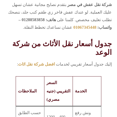
شركة نقل عفش في مصر
بتقدم نصايح مجانية عشان تسهل
عليك العملية. لو عندك عفش فاخر زي طقم كنب جلد، ننصحك
تطلب تغليف مخصص. كلمنا على
هاتف: 01288583858 –
واتساب:
01067345448
عشان نساعدك تخطط النقلة.
جدول أسعار نقل الأثاث من شركة
الوعد
إليك جدول أسعار تقريبي لخدمات
افضل شركة نقل اثاث
:
السعر
الخدمة
التقريبي (جنيه
الملاحظات
مصري)
ونش رفع
حسب الطابق
400 – 1200