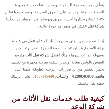
يتغلّف بمواد مقاومة للرطوبة، وبعدين بننقله بعربية مجهزة.
السواقين بتوعنا مدربين على الطرق السريعة، وبيستخدموا نظام
GPS عشان يختاروا أحسن طريق ويوصلوا في الميعاد. ده بيخلّينا
شركة نقل عفش في مصر
مع جودة عالية.
إحنا بنقدم جدول زمني مرن يناسبك. لو عايز تنقل في عطلة
نهاية الأسبوع عشان تتجنب زحمة القاهرة، نقدر نرتب كده
بسهولة. لو رايح سوهاج مثلًا،
افضل شركة نقل اثاث
هترفع
العفش بالونش بعناية، وبعدين بننقله بعربية مجهزة مع تغليف
يحمي العفش من أي ضرر أثناء الرحلة الطويلة. كلمنا على
هاتف: 01288583858 – واتساب:
01067345448
عشان نرتبلك
خطة نقل تناسبك.
كيفية طلب خدمات نقل الأثاث من
شركة الوعد