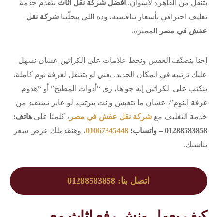
بتنقل من القاهرة لأسوان.
افضل شركة نقل اثاث
بتقدم خدمة
تغليف احترافي بأسعار تنافسية، وده اللي بيخلّينا
شركة نقل
عفش في مصر
المميزة.
إحنا بنصنّف العفش ونحط علامات على الكراتين عشان نسهل
عليك ترتيبه في المكان الجديد. يعني لو بتتنقل لغرفة نوم كاملة،
بنكتب على الكراتين إيه جواها، زي “أدوات المطبخ” أو “هدوم
غرفة النوم”، عشان ما تتعبش وإنت بترتب. لو عايز تستفيد من
خدمة التغليف مع
شركة نقل عفش في مصر
، كلمنا على
هاتف:
01288583858 – واتساب:
01067345448
، وهنقدملك عرض سعر
يناسبك.
اتصل بنا: 01288583858
كيف يعمل ونش رفع اثاث مع