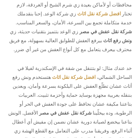
محافظات أو لأماكن بعيدة زي شرم الشيخ أو الغردقة، لازم
تختار
افضل شركة نقل اثاث
زي شركة الوعد. إحنا بنقدملك
خدمة متكاملة تجمع بين السرعة، الأمان، والسعر المناسب.
شركة نقل عفش في مصر
زي الوعد بتتميز بتقنيات حديثة، زي
ونش رفع اثاث
بيرفع العفش للطوابق العالية بسهولة، مع فريق
محترف بيعرف يتعامل مع كل أنواع العفش من غير أي ضرر.
خد عندك مثال: لو بتتنقل من شقة في الإسكندرية لفيلا في
الساحل الشمالي،
افضل شركة نقل اثاث
هتستخدم ونش رفع
أثاث عشان تطلّع العفش على البلكونة بسرعة وأمان، وبعدين
بننقله بعربية مجهزة بوسايد حماية وأحزمة تثبيت. العربيات
بتاعتنا مكيفة عشان نحافظ على جودة العفش في الحر أو
الرطوبة، وده بيخلّينا
شركة نقل عفش في مصر
الأفضل. الونش
بتاعنا بيخضع لصيانة دورية عشان نضمن إن مفيش أي أعطال
أثناء الرفع، وفريقنا مدرب على التعامل مع القطع الهشة زي