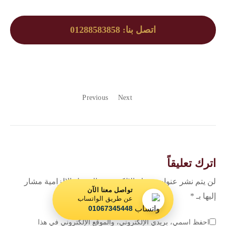
اتصل بنا: 01288583858
Previous
Next
اترك تعليقاً
لن يتم نشر عنوان بريدك الإلكتروني.
الحقول الإلزامية مشار
تواصل معنا الآن
إليها بـ
*
عن طريق الواتساب
01067345448
احفظ اسمي، بريدي الإلكتروني، والموقع الإلكتروني في هذا