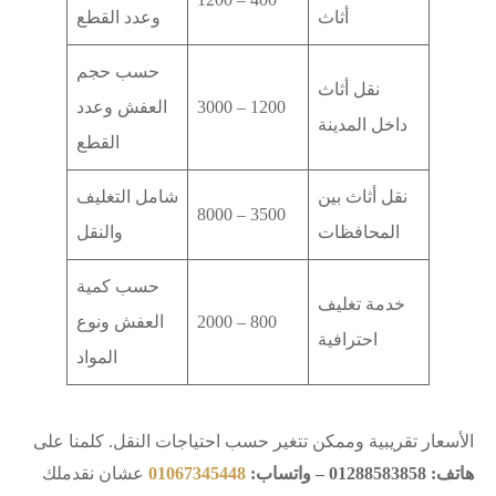
أثاث
وعدد القطع
حسب حجم
نقل أثاث
1200 – 3000
العفش وعدد
داخل المدينة
القطع
نقل أثاث بين
شامل التغليف
3500 – 8000
المحافظات
والنقل
حسب كمية
خدمة تغليف
800 – 2000
العفش ونوع
احترافية
المواد
الأسعار تقريبية وممكن تتغير حسب احتياجات النقل. كلمنا على
هاتف: 01288583858 – واتساب:
01067345448
عشان نقدملك