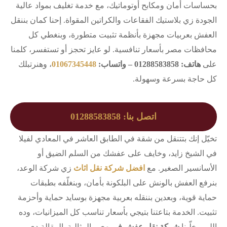
بحساسات أمان ومكابح أوتوماتيك، مع خدمة تغليف بمواد عالية
الجودة زي بلاستيك الفقاعات والكراتين المقواة. إحنا كمان بننقل
العفش بعربيات مجهزة بأنظمة تثبيت متطورة، وبنغطي كل
محافظات مصر بأسعار تنافسية. لو عايز تحجز أو تستفسر، كلمنا
على
هاتف: 01288583858 – واتساب:
01067345448
، وهنرتبلك
كل حاجة بسرعة وسهولة.
اتصل بنا: 01288583858
تخيّل إنك بتتنقل من شقة في الطابق العاشر في المعادي لفيلا
في الشيخ زايد، وخايف على عفشك من السلم الضيق أو
الأسانسير الصغير. مع
افضل شركة نقل اثاث
زي شركة الوعد،
بنرفع العفش بالونش على البلكونة بأمان، وبنغلّفه بطبقات
حماية قوية، وبعدين بننقله بعربية مجهزة بوسايد حماية وأحزمة
تثبيت. الخدمة بتاعتنا بتيجي بأسعار تناسب كل الميزانيات، وده
اللي بيخلّينا
شركة نقل عفش في مصر
المثالية. المقالة دي