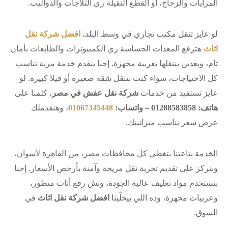
المرايات والزجاج، أو القطع التقيلة زي التلاجات والدواليب.
لو عايز تنقل مكتب تجاري في وسط البلد،
افضل شركة نقل
اثاث
هترفع المعدات الحساسة زي الكمبيوترات والطابعات بأمان
تام، وبعدين بننقلها بعربية مجهزة. إحنا بنقدم خدمة مرنة تناسب
كل الاحتياجات، سواء كنت بتنقل شقة صغيرة أو فيلا كبيرة. لو
عايز تستفيد من خدمات
شركة نقل عفش في مصر
، كلمنا على
هاتف: 01288583858 – واتساب:
01067345448
، وهنقدملك
عرض سعر يناسب ميزانيتك.
الخدمة بتاعتنا بتغطي كل محافظات مصر، من القاهرة لأسوان،
وبنركز على تقديم تجربة نقل مريحة وآمنة بأرخص الأسعار. إحنا
بنستخدم مواد تغليف عالية الجودة، ونش رفع أثاث متطور،
وعربيات مجهزة، وده اللي بيخلّينا
افضل شركة نقل اثاث
في
السوق.