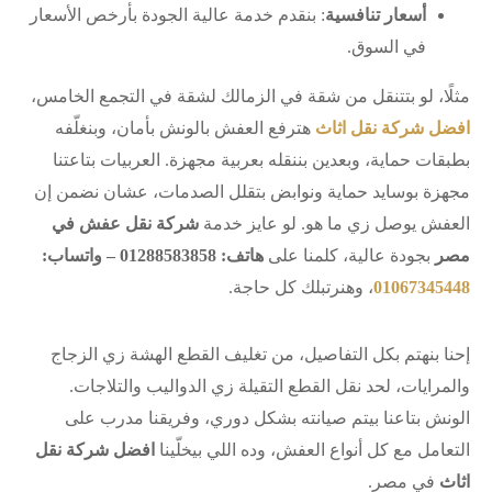
أسعار تنافسية
: بنقدم خدمة عالية الجودة بأرخص الأسعار
في السوق.
مثلًا، لو بتتنقل من شقة في الزمالك لشقة في التجمع الخامس،
افضل شركة نقل اثاث
هترفع العفش بالونش بأمان، وبنغلّفه
بطبقات حماية، وبعدين بننقله بعربية مجهزة. العربيات بتاعتنا
مجهزة بوسايد حماية ونوابض بتقلل الصدمات، عشان نضمن إن
العفش يوصل زي ما هو. لو عايز خدمة
شركة نقل عفش في
مصر
بجودة عالية، كلمنا على
هاتف: 01288583858 – واتساب:
01067345448
، وهنرتبلك كل حاجة.
إحنا بنهتم بكل التفاصيل، من تغليف القطع الهشة زي الزجاج
والمرايات، لحد نقل القطع التقيلة زي الدواليب والتلاجات.
الونش بتاعنا بيتم صيانته بشكل دوري، وفريقنا مدرب على
التعامل مع كل أنواع العفش، وده اللي بيخلّينا
افضل شركة نقل
اثاث
في مصر.