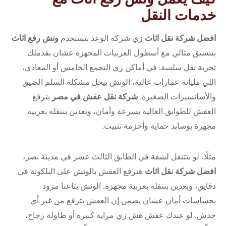
خدمات النقل
افضل شركة نقل اثاث
زي شركة الوعد بتستخدم
ونش رفع اثاث
بتنسيق مثالي مع أسطول العربيات المجهزة عشان نقدملك
تجربة نقل سلسة. في أماكن زي التجمع الخامس أو المعادي،
اللي مليانة عمارات عالية، الونش بيحل مشكلة السلم الضيق
والأسانسيرات الصغيرة.
شركة نقل عفش في مصر
بترفع
العفش للطوابق العالية بسرعة وأمان، وبعدين بننقله بعربية
مجهزة بوسايد حماية وأحزمة تثبيت.
مثلًا، لو بتتنقل لشقة في الطابق الثالث عشر في مدينة نصر،
افضل شركة نقل اثاث
هترفع العفش بالونش على البلكونة في
دقايق، وبعدين بننقله بعربية مجهزة. الونش بتاعنا مزود
بحساسات أمان عشان يضمن إن العفش يترفع من غير أي
خدش. لو عندك عفش هش زي مراية كبيرة أو طاولة زجاج،