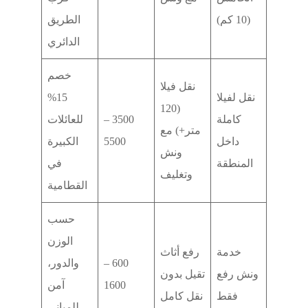
(10 كم)
الطريق
الدائري
خصم
نقل فيلا
نقل لفيلا
15%
(120
كاملة
3500 –
للعائلات
متر+) مع
داخل
5500
الكبيرة
ونش
المنطقة
في
وتغليف
القطامية
حسب
الوزن
خدمة
رفع أثاث
600 –
والدور،
ونش رفع
تقيل بدون
1600
آمن
فقط
نقل كامل
للمباني