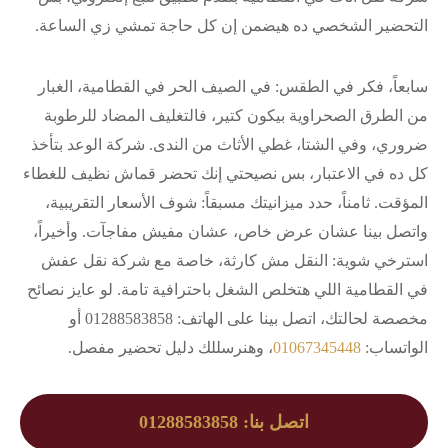
التحضير الشخصي ده هيضمن إن كل حاجة تمشي زي الساعة.
سابعاً، فكر في الطقس: في الصيف الحر في القطامية، الغبار
من الطرق الصحراوية بيكون كتير، فالتغليف المضاد للرطوبة
ضروري، وفي الشتا، غطي الأثاث من الندى. شركة الوعد بتأخذ
كل ده في الاعتبار، بس نصيحتي إنك تحضر قماش نظيف للغطاء
المؤقت. ثامناً، حدد ميزانيتك مسبقاً: شوف الأسعار التقريبية،
واتصل بينا عشان عرض خاص، عشان مفيش مفاجآت. وأخيراً،
استرخي شوية: النقل مش كارثة، خاصة مع شركة نقل عفش
في القطامية اللي هتخلص الشغل باحترافية تامة. لو عايز نصائح
مخصصة لحالتك، اتصل بينا على الهاتف: 01288583858 أو
الواتساب:
01067345448
، وهنرسللك دليل تحضير مفصل.
اتصل بنا: 01288583858