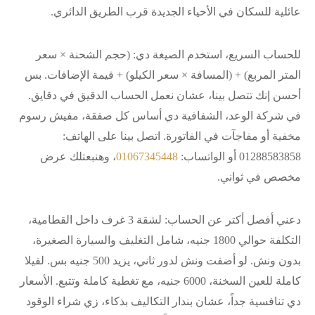
عائلية للسكان في الأحياء الجديدة قرب الطريق الدائري.
للحساب السريع، استخدم الصيغة دي: (حجم الشحنة × سعر
المتر المربع) + (المسافة × سعر الكيلو) + قيمة الإضافات. بس
أحسن إنك تتصل بينا، عشان نعمل الحساب الدقيق في دقايق.
في شركة الوعد، الشفافية دي أساس كل صفقة، مفيش رسوم
مخفية أو مفاجآت في الفاتورة. اتصل بينا على الهاتف:
01288583858 أو الواتساب:
01067345448
، وهنبعتلك عرض
مخصص في ثواني.
دعني أفصل أكتر عن الحساب: لشقة 3 غرف داخل القطامية،
التكلفة حوالي 1800 جنيه، شامل التغليف والسيارة الصغيرة،
بدون ونش. لو أضفت ونش لدور ثاني، يزيد 500 جنيه بس. لفيلا
كاملة للعين السخنة، 6000 جنيه، مع تغطية كاملة وتتبع. الأسعار
دي تنافسية جداً، عشان بندار التكاليف بذكاء، زي شراء الوقود