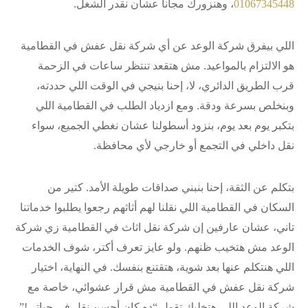
01067345448
، وهنزورك مجاناً عشان نقدر الشغل.
اللي بيفرق شركة الوعد عن أي شركة نقل عفش في القطامية
هو الالتزام بالمواعيد. مش هتقعد تنتظر ساعات في الزحمة
قرب الطريق الدائري، لا، إحنا بنيجي في الوقت اللي حددته،
وبنخلص بسرعة ودقة. ومع ازدياد الطلب في القطامية اللي
بتكبر يوم بعد يوم، بنزود أسطولنا عشان نغطي الجميع، سواء
نقل داخلي في التجمع أو خارجي لأي محافظة.
بتكلم عن الثقة، إحنا بنبني صداقات طويلة الأمد. كتير من
السكان في القطامية اللي نقلنا لهم أثاثهم رجعوا يطلبوا خدماتنا
تاني، عشان عارفين إن شركة نقل اثاث في القطامية زي شركة
الوعد مش هتخيب ظنهم. ولو عايز تعرف أكتر، شوف الخدمات
اللي هنتكلم عنها بعد شوية، هتقتنع بنفسك. في النهاية، اختيار
شركة نقل عفش في القطامية مش قرار عشوائي، خاصة مع
شركة الوعد اللي هتخليك تقول “ده كان أحسن نقل في حياتي!”