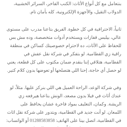
بنتعامل مع كل أنواع الأثاث: الكنب الفاخر، السرائر الخشبية،
الدولاب التقيل، والأجهزة الإلكترونية، كله بأمان تام.
ثانياً، الاحترافية في كل خطوة. الفريق بتاعنا مدرب على مستوى
عالي، بيلبس قفازات ويستخدم أدوات متخصصة، وده مش بس
للحفاظ على الأثاث، ده لاحترام خصوصيتك كساكن في منطقة
راقية زي القطامية. لو بتفكر في شركة نقل عفش في
القطامية، هتلاقي إننا بنقدم ضمان مكتوب على كل قطعة، يعني
لو حصل أي حاجة، إحنا اللي هتصلحها أو تعوضها بدون كلام كتير.
وفي شركة الوعد، الراحة العميل هي اللي بنركز عليها. مثلاً، لو
عندك أثاث في فيلا بدون مصعد، الونش بتاعنا هيرفعه زي
الريشة. وكمان، التغليف بمواد فاخرة عشان يحافظ على
اللمعان. لو أنت جديد في القطامية، وبتدور على شركة نقل اثاث
في القطامية، اتصل بينا على الهاتف: 01288583858 أو الواتساب: