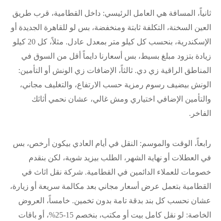
ثانياً، المسافة هي العامل الرئيسي: داخل القطامية، قرب طريق
العين السخنة، التكلفة ثابتة ومنخفضة، بس لو للقاهرة الجديدة أو
الإسكندرية، بنحسب كل كيلو متر بمعدل عادل. مثلاً، كل 20 كيلو
زيادة بتزود مبلغ بسيط، بس أسعارنا دايماً أقل من السوق في
المناطق الراقية زي دي. ثالثاً، الإضافات زي الونش أو التأمين:
الونش بيضيف رسوم رمزية حسب الارتفاع، والتغليف مجاني،
والتأمين الإضافي اختياري ومش غالي، عشان نحمي أثاثك
الفاخر.
رابعاً، الوقت والموسم: النقل في أيام العادي بيكون أرخص، بس
في العطلات أو نهاية الشهر، الطلب بيزيد شوية، لكن بنقدم
خصومات للعملاء الدائمين في القطامية. شركة نقل اثاث في
القطامية بتعمل عرض أسعار مجاني بعد مكالمة سريعة أو زيارة،
عشان نحسب كل بند بدقة تامة بدون تخمين. خامساً، العروض
الخاصة: لو نقل كامل بيت أو مكتب، بنخصم 15-25%، أو باقات