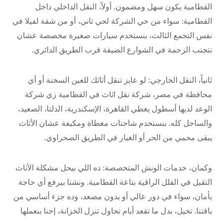
القطامية يكون سهل ومضمون. أولاً، النقل الداخلي داخل
القطامية: سواء من حي الشركة لحي تاني، أو من شقة لفيلا في
نفس التجمع الثالث، بنستخدم سيارات صغيرة مخصصة عشان
نتجنب الزحمة في الشوارع الضيقة قرب الطريق الدائري.
ثانياً، النقل الخارجي: لو عايز تنقل أثاثك للعين السخنة أو أي
محافظة في مصر، شركة نقل اثاث في القطامية زي شركة
الوعد لديها أسطول يغطي القاهرة، الإسكندرية، الدلتا، الصعيد،
والساحل كله. بنستخدم شاحنات مغطاة ومكيفة عشان الأثاث
يبقى محمي من الحر أو الغبار في الطريق الصحراوي.
وكمان، خدمات الونش المتخصصة: ده اللي بيحل مشكلة الأثاث
التقيل في الفلل الراقية بتاعة القطامية. ونشنا بيرفع أي حاجة
بأمان، سواء في دور عالي أو بدون مصعد، وده جزء أساسي من
باقتنا. تخيل، بدل ما تقعد أيام تحاول تنزل الخزانة، إحنا بنعملها