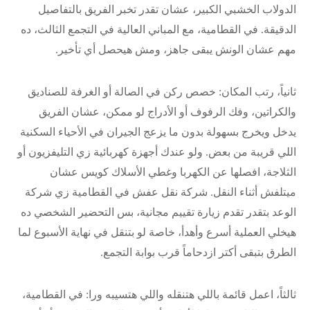
الدولاب الخشبي الكبير، عشان تقدر تخبر الفريق بالتفاصيل
الدقيقة. في القطامية، مع المباني العالية في التجمع الثالث، ده
مهم عشان الونش يبقى جاهز، ومش هيحصل أي تأخير.
ثانياً، رتب المكان: خصص ركن في الصالة أو الغرفة للصناديق
والكراتين، وفك الرفوف أو الأدراج لو ممكن، عشان الفريق
يدخل ويخرج بسهولة بدون ما يزعج الجيران في الأحياء السكنية
اللي قريبة من بعض. ولو عندك أجهزة كهربائية زي التليفزيون أو
الثلاجة، افصلها عن الكهربا وغطي الأسلاك كويس عشان
ميتلفش أثناء النقل. شركة نقل عفش في القطامية زي شركة
الوعد بتقدر تقدم زيارة تقييم مجانية، بس التحضير الشخصي ده
هيخلي العملية أسرع وأهدأ، خاصة لو بتنقل في نهاية الأسبوع لما
الطرق بتبقى أكتر ازدحاماً قرب بوابة التجمع.
ثالثاً، اعمل قائمة باللي هتنقله واللي هتسيبه ورا: في القطامية،