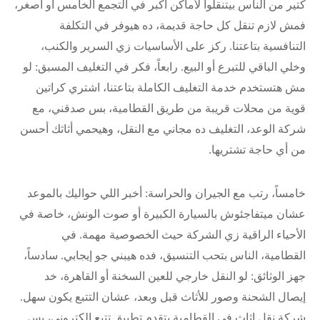
كتير من الناس بيتنقلوا لأماكن أكبر في التجمع الخامس أو أصغر،
فمش لازم تنقل كل حاجة قديمة، ده هيوفر في التكلفة
التنافسية بتاعتنا. ركز على الأساسيات زي السرير والكنب،
وخلي الباقي للتبرع أو البيع. رابعاً، فكر في التغليف المسبق: لو
مش هتستخدم خدمة التغليف الكاملة بتاعتنا، اشتري كراتين
قوية من محلات قريبة من طريق القطامية، بس صدقني، مع
شركة الوعد، التغليف ده مجاني مع النقل، وهيحمي أثاثك أحسن
من أي حاجة تشتريها.
خامساً، رتب مع الجيران والحراسة: أخبر اللي حواليك بالموعد
عشان ميتفاجئوش بالسيارة الكبيرة أو صوت الونش، خاصة في
الأحياء الراقية زي الشركة حيث الخصوصية مهمة. في
القطامية، الناس بتحب التنسيق، فده هيبني جو إيجابي. سادساً،
جهز الوثائق: لو النقل خارجي للعين السخنة أو القاهرة، خد
إيصال الشحنة وصور للأثاث قبل وبعد، عشان التتبع يكون سهل.
شركة نقل اثاث في القطامية بتقدم تطبيق تتبع إلكتروني، بس