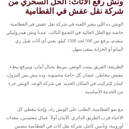
ونش رفع الأثاث: الحل السحري من
شركة نقل عفش في القطامية
الونش ده اللي بيغير اللعبة في شركة نقل عفش في القطامية،
خاصة مع الفلل العالية في التجمع الثالث. عندنا ونش هيدروليكي
متقدم، يرفع من 500 لحد 1500 كيلو، يعني أي أثاث تقيل زي
البيانو أو الخزانة بيبقى سهل.
الطريقة: الفريق بيثبت الونش، بيربط بحبال أمان، وبيرفع ببطء.
مفيش مخاطر، عشان كل حاجة محسوبة. وده مش بس للنزول،
كمان للتركيب في المكان الجديد. في شركة الوعد، الونش جزء
من الخدمة الأساسية.
مع نمو القطامية، الطلب على الونش زاد، وإحنا بنغطي كل
الأحياء قرب الطريق الدائري. الأمان أولاً: عمال معتمدين، معدات
أوروبية، وتأمين كامل. شركة نقل اثاث في القطامية بتضمن