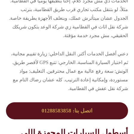
الخدمات دي مش مجرد كلام، إحنا بنطبقها يومياً في القطامية.
مثلاً، لو بتنقل مكتب تجاري قرب طريق القطامية، بنرتب
الجدول عشان ميتأثرش عملك، وبنغلف الأجهزة بطريقة خاصة.
شركة نقل اثاث في القطامية زي شركة الوعد بتكون شريكك
الحقيقي، مش مجرد خدمة مؤقتة.
دعني أفصل الخدمات أكتر. النقل الداخلي: زيارة تقييم مجانية،
ثم اختيار السيارة المناسبة. الخارجي: تتبع GPS لأقصر طريق.
الونش: سعة رفع عالية مع عمال محترفين. التغليف: مواد
مستوردة، وإمكانية إعادة الترتيب. كله عشان رضاك التام مع
شركة نقل عفش في القطامية.
اتصل بنا: 01288583858
أسطول السيارات المجهزة اللي