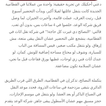
دعني أحكيلك عن تجربة حقيقية: واحدة من عملائنا في القطامية
الجديدة كانت بتنقل عائلتها لفيلا أكبر، وبدأت التحضير أسبوع
قبل، رتبت الغرف، عملت قائمة، وأخبرت الجيران. لما وصل
فريق شركة الوعد، خلصوا في 4 ساعات بس، بدون أي تعب.
قالتي: “النصائح دي غيرت كل حاجة!” في شركة نقل اثاث في
القطامية، بنشجع على التحضير عشان النقل يبقى متعة، مش
إرهاق. ولو بتنقل مكتب صغير، قيس المسافة من الباب
للسيارة، وشوف لو محتاج مساحة إضافية للونش. كمان، لو
عندك أثاث فني زي لوحات، غطيها بورق فقاعات قبل ما نجي،
عشان السلامة تكون مضاعفة.
بتكملة النصائح، تذكر إن في القطامية، الطرق اللي قرب الطريق
الدائري بتبقى مزدحمة في ساعات الذروة، فحدد موعد النقل
في الصباح الباكر أو بعد العشا. ولو بتنقل في موسم الإجازات،
حجز مسبق مهم عشان الأسطول يبقى جاهز. شركة الوعد بتقدم