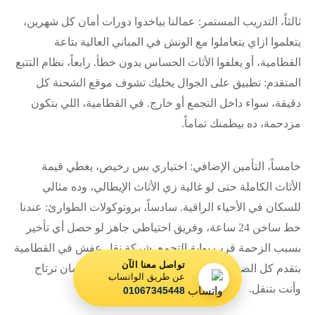
ثالثاً، التدريب المستمر: عمالنا بياخدوا دورات أمان كل شهرين،
يتعلموا ازاي يتعاملوا مع الونش في المباني العالية بتاعة
القطامية، أو يغلفوا الأثاث الحساس بدون خطأ. رابعاً، نظام التتبع
المتقدم: تطبيق على الجوال يخليك تشوف موقع الشحنة كل
دقيقة، سواء داخل التجمع أو خارج. في القطامية، اللي بتكون
مزدحمة، ده بيطمنك تماماً.
خامساً، التأمين الإضافي: اختياري بس رخيص، يغطي قيمة
الأثاث الكاملة حتى لو غالية زي الأثاث الإيطالي، وده مثالي
للسكان في الأحياء الراقية. سادساً، بروتوكولات الطوارئ: عندنا
خط ساخن 24 ساعة، وفريق احتياطي جاهز لو حصل أي تأخير
بسبب الزحمة قرب بوابة التجمع. شركة نقل عفش في القطامية
تواصل معنا الآن
بتقدم كل الضمانات دي مكتوبة في عقد بسيط، عشان ترتاح
عن طريق الواتساب
وأنت بتنقل.
01067345448