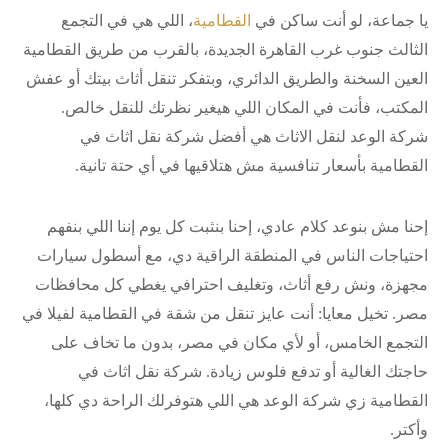
يا جماعة، لو أنت ساكن في
القطامية
، اللي هي في التجمع
الثالث جنوب غرب القاهرة الجديدة، بالقرب من طريق القطامية
العين السخنة والطريق الدائري، وبتفكر تنقل أثاث بيتك أو عفش
المكتب، فأنت في المكان اللي هيغير نظرتك للنقل خالص.
شركة الوعد لنقل الاثاث هي أفضل شركة نقل اثاث في
القطامية بأسعار تنافسية مش هتلاقيها في أي حتة تانية.
إحنا مش بنوعد كلام عادي، إحنا بنثبت كل يوم إننا اللي بنفهم
احتياجات الناس في المنطقة الراقية دي، مع أسطول سيارات
مجهزة، ونش رفع أثاث، وتغليف احترافي يغطي كل محافظات
مصر. تخيل معايا: أنت عايز تنقل من شقة في القطامية لفيلا في
التجمع الخامس، أو لأي مكان في مصر، بدون ما تخاف على
حاجتك الغالية أو تدفع فلوس زيادة. شركة نقل اثاث في
القطامية زي شركة الوعد هي اللي هتوفرلك الراحة دي كلها،
وأكتر.