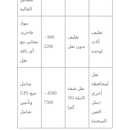
العالية
مواد
تغليف
فاخرة،
تغليف
900 –
أثاث
مجاني مع
بدون نقل
2200
لوحده
أي باقة
نقل
نقل
لمحافظة
شامل
نقل شقة
أخرى
4500 –
تتبع GPS
كاملة (50
(مثل
7500
وتأمين
كم)
العين
شامل
السخنة)