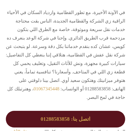
في الآونة الأخيرة، مع تطور القطامية وازدياد السكان في الأحياء
الراقية زي الشركة والقطامية الجديدة، الناس بقت محتاجة
خدمات نقل سريعة وموثوقة، خاصة مع الطرق اللي بتكون
مزدحمة قرب الطريق الدائري. وإحنا في شركة الوعد بنعرف ده
كويس، عشان كده بنقدم خدماتنا بكل دقة وسرعة. لو بتبحث عن
شركة نقل عفش في القطامية، هتلاقي إننا بنغطي كل التفاصيل:
سيارات كبيرة مجهزة، ونش للأثاث التقيل، وتغليف يحمي كل
قطعة زي اللي في المتاحف. وأسعارنا؟ تنافسية تماماً، يعني
هتوفر ميزانيتك وهتكون سعيد أوي. اتصل بينا دلوقتي على
الهاتف: 01288583858 أو الواتساب:
01067345448
، وهنرتبلك كل
حاجة في لمح البصر.
اتصل بنا: 01288583858