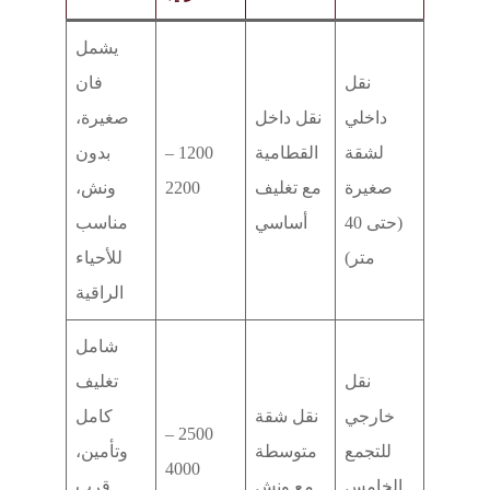
يشمل
نقل
فان
داخلي
نقل داخل
صغيرة،
لشقة
القطامية
1200 –
بدون
صغيرة
مع تغليف
2200
ونش،
(حتى 40
أساسي
مناسب
متر)
للأحياء
الراقية
شامل
نقل
تغليف
خارجي
نقل شقة
كامل
2500 –
للتجمع
متوسطة
وتأمين،
4000
الخامس
مع ونش
قرب