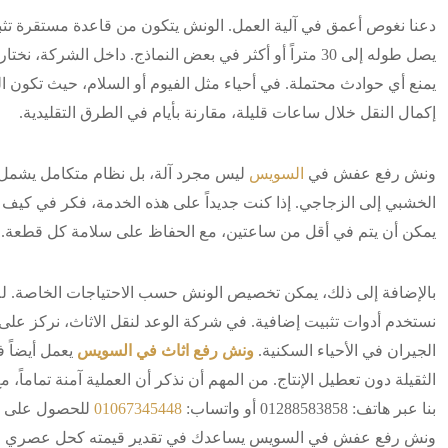
دعنا نغوص أعمق في آلية العمل. الونش يتكون من قاعدة مستقرة تثبت
يصل طوله إلى 30 متراً أو أكثر في بعض النماذج. داخل الشر
يمنع أي حوادث محتملة. في أحياء مثل الفيوم أو السلام، حيث تكون
إكمال النقل خلال ساعات قليلة، مقارنة بأيام في الطرق التقليدية.
ونش رفع عفش في
السويس
ليس مجرد آلة، بل نظام متكامل يشمل ت
الخشبي إلى الزجاجي. إذا كنت جديداً على هذه الخدمة، فكر في كيف 
يمكن أن يتم في أقل من ساعتين، مع الحفاظ على سلامة كل قطعة.
بالإضافة إلى ذلك، يمكن تخصيص الونش حسب الاحتياجات الخاصة. للاثا
نستخدم أدوات تثبيت إضافية. في شركة الوعد لنقل الاثاث، نركز على ا
الجيران في الأحياء السكنية.
ونش رفع اثاث في السويس
يعمل أيضاً 
الثقيلة دون تعطيل الإنتاج. من المهم أن نذكر أن العملية آمنة تماما
بنا عبر هاتف: 01288583858 أو واتساب:
01067345448
للحصول على فيد
ونش رفع عفش في السويس يساعدك في تقدير قيمته كحل عصري لمشك