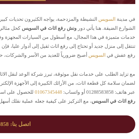
في مدينة
السويس
النشيطة والمزدحمة، يواجه الكثيرون تحديات كبيرة
الشوارع الضيقة. هنا يأتي دور
ونش رفع اثاث في السويس
كحل مثالي 
خدمات متميزة في هذا المجال، مع أسطول من السيارات المجهزة و
تنتقل إلى منزل جديد أو تحتاج إلى رفع اثاث ثقيل إلى أدوار عليا، فإن
رفع عفش في
السويس
أصبح ضرورياً للعديد من الأسر والشركات، حي
مع تزايد الطلب على خدمات نقل موثوقة، تبرز شركة الوعد لنقل الا
لضمان سلامة كل قطعة اثاث، من الأرائك الكبيرة إلى الأجهزة الإلكتر
عبر هاتف: 01288583858 أو واتساب:
01067345448
للحصول على استش
رفع اثاث في السويس
، مع التركيز على كيفية جعله عملية نقلك أسهل 
اتصل بنا: 01288583858