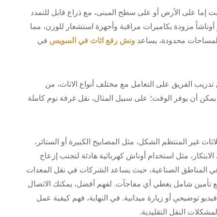
 إما على الأرض أو على سطح المبنى، مع ذراع قابل للتمدد
كة، نختار أوناشاً مزودة بكاميرات مراقبة وأجهزة استشعار للوزن، مما
 المساحات محدودة، يساعد
ونش رفع اثاث في السويس
في
دريب الفريق على التعامل مع مختلف أنواع الاثاث، من
يمكن أن يوفر الوقت؛ على سبيل المثال، نقل غرفة نوم كاملة
ث غير المنتظم الشكل، مثل المصابيح الكبيرة أو الستائر،
لابتكار، مثل استخدام أوناش كهربائية هادئة لتجنب إزعاج
في المناطق الصناعية، حيث يساعد الشركات في نقل المعدات
ً، مع تأمين شامل يغطي أي مفاجآت. لفهم أفضل، يمكنك الاتصال
يو توضيحي أو زيارة ميدانية. في النهاية، فهم كيفية عمل
لات النقل التقليدية.