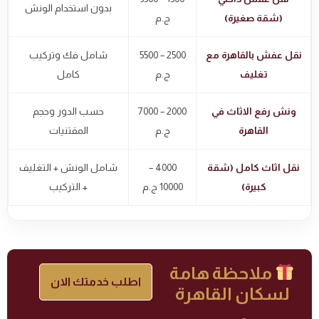
بدون استخدام الونش
(شقة صغيرة)
ج.م
نقل عفش بالقاهرة مع
2500 – 5500
شامل فك وتركيب
تغليف
ج.م
كامل
ونش رفع الاثاث في
2000 – 7000
حسب الدور وحجم
القاهرة
ج.م
المقتنيات
نقل اثاث كامل (شقة
4000 –
شامل الونش + التغليف
كبيرة)
10000 ج.م
+ التركيب
ملاحظة هامة
اطلب خدمتك الان
لسكان القاهرة