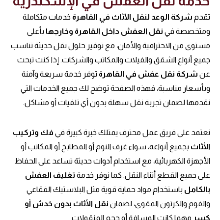
خدمة نقل العفش في الإسكندرية
تقدم
شركة الوعد لنقل الأثاث في القاهرة
خدمات متكاملة
ومتخصصة في
نقل العفش داخل القاهرة وخارجها
بأعلى
مستوى من الاحترافية والأمان، مع توفير حلول نقل حديثة تناسب
جميع أنواع الشقق والفيلات والمكاتب والشركات. إذا كنت تبحث
عن
شركة نقل عفش في القاهرة
توفر خدمة سريعة وآمنة
وبأسعار مناسبة، فهذه الصفحة توضح لك جميع الخدمات التي
نقدمها لضمان تجربة نقل سهلة بدون أي تلفيات أو مشاكل.
نعتمد على فريق عمل محترف يمتلك خبرة كبيرة في
فك وتركيب
الأثاث
بجميع أنواعه، سواء غرف النوم أو المطابخ أو المكاتب أو
الأجهزة الكهربائية، مع استخدام أدوات حديثة تساعد على الحفاظ
على جميع القطع أثناء النقل. كما نوفر خدمة
تغليف العفش
بالكامل
باستخدام مواد حماية قوية مثل البلاستيك الفقاعي
والفوم والكرتون المقوى، لضمان
نقل الأثاث بدون خدش أو
كسر
مهما كانت المسافة أو حجم المنقولات.