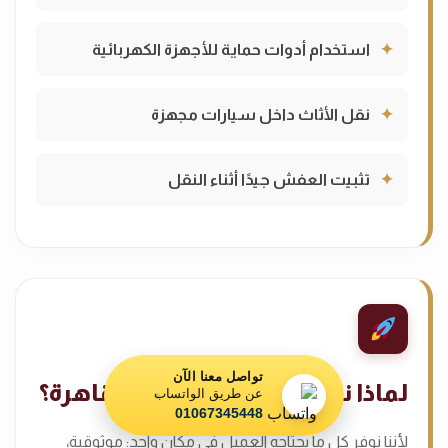
استخدام أدوات حماية للأجهزة الكهربائية
نقل الأثاث داخل سيارات مجهزة
تثبيت العفش جيدًا أثناء النقل
تواصل معنا الآن
لماذا نحن الاختيار الأول في القاهرة؟
عن طريق الواتساب
01067345448
لأننا نوفر كل ما يحتاجه العميل في مكان واحد: موثوقية،